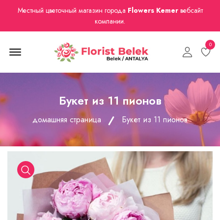
Местный цветочный магазин города
Flowers Kemer
вебсайт
компании.
0
Menu Open
Букет из 11 пионов
домашняя страница
Букет из 11 пионов