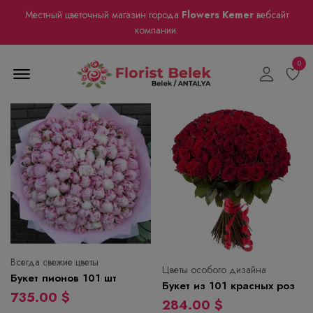
Местный цветочный магазин города
Flowers Kemer
вебсайт
компании.
0
Menu Open
Всегда свежие цветы
Цветы особого дизайна
Букет пионов 101 шт
Букет из 101 красных роз
735.00 $
284.00 $