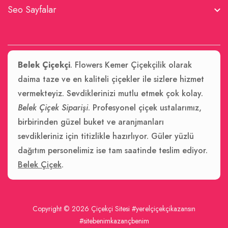
Seo Sayfalar
Belek Çiçekçi
. Flowers Kemer Çiçekçilik olarak
daima taze ve en kaliteli çiçekler ile sizlere hizmet
vermekteyiz. Sevdiklerinizi mutlu etmek çok kolay.
Belek Çiçek Siparişi
. Profesyonel çiçek ustalarımız,
birbirinden güzel buket ve aranjmanları
sevdikleriniz için titizlikle hazırlıyor. Güler yüzlü
dağıtım personelimiz ise tam saatinde teslim ediyor.
Belek Çiçek
.
Copyright © 2026
Çiçekçi Sitesi
#yerelçiçekçikazansın
#sitebenimkazançbenim