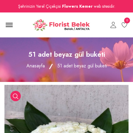
Şehrinizin Yerel Çiçekçisi
Flowers Kemer
web sitesidir.
0
Menu Open
51 adet beyaz gül buketi
Anasayfa
51 adet beyaz gül buketi