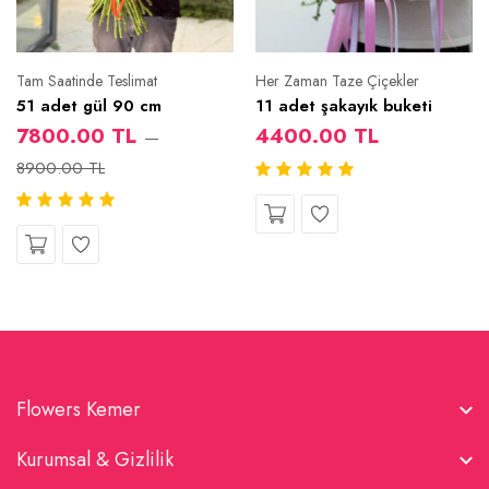
Tam Saatinde Teslimat
Her Zaman Taze Çiçekler
51 adet gül 90 cm
11 adet şakayık buketi
7800.00 TL
4400.00 TL
8900.00 TL
Flowers Kemer
Kurumsal & Gizlilik