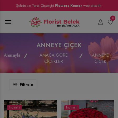
Şehrinizin Yerel Çiçekçisi
Flowers Kemer
web sitesidir.
0
Menu Open
ANNEYE ÇİÇEK
Anasayfa
AMACA GÖRE
ANNEYE
ÇİÇEKLER
ÇİÇEK
Filtrele
İndirimli
İndirimli