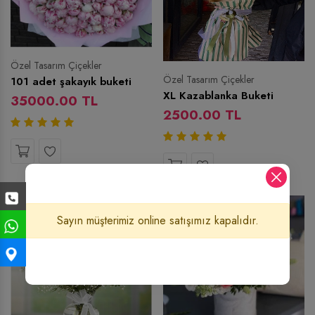
Özel Tasarım Çiçekler
Özel Tasarım Çiçekler
101 adet şakayık buketi
XL Kazablanka Buketi
35000.00 TL
2500.00 TL
Sayın müşterimiz online satışımız kapalıdır.