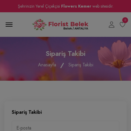
Şehrinizin Yerel Çiçekçisi
Flowers Kemer
web sitesidir.
0
Menu Open
Sipariş Takibi
Anasayfa
Sipariş Takibi
Sipariş Takibi