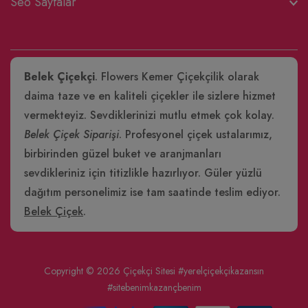
Seo Sayfalar
Belek Çiçekçi
. Flowers Kemer Çiçekçilik olarak
daima taze ve en kaliteli çiçekler ile sizlere hizmet
vermekteyiz. Sevdiklerinizi mutlu etmek çok kolay.
Belek Çiçek Siparişi
. Profesyonel çiçek ustalarımız,
birbirinden güzel buket ve aranjmanları
sevdikleriniz için titizlikle hazırlıyor. Güler yüzlü
dağıtım personelimiz ise tam saatinde teslim ediyor.
Belek Çiçek
.
Copyright © 2026
Çiçekçi Sitesi
#yerelçiçekçikazansın
#sitebenimkazançbenim