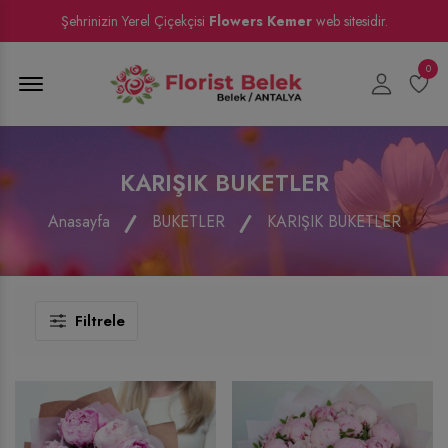
Şehrinizin Yerel Çiçekçisi
Flowers Kemer
web sitesidir.
0
Menu Open
KARIŞIK BUKETLER
Anasayfa
BUKETLER
KARIŞIK BUKETLER
Filtrele