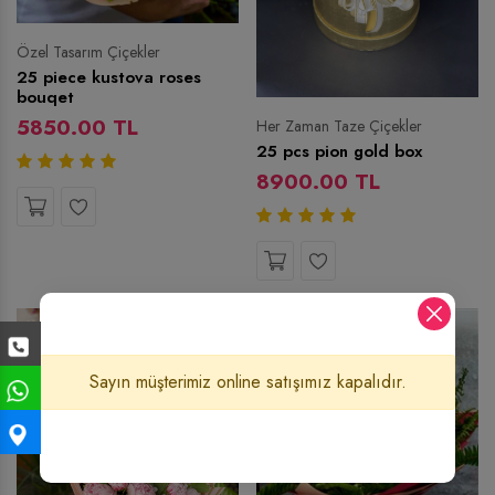
Özel Tasarım Çiçekler
25 piece kustova roses
bouqet
5850.00 TL
Her Zaman Taze Çiçekler
25 pcs pion gold box
8900.00 TL
İndirimli
Sayın müşterimiz online satışımız kapalıdır.