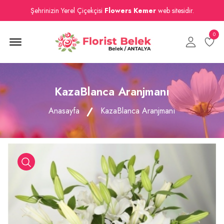
Şehrinizin Yerel Çiçekçisi
Flowers Kemer
web sitesidir.
0
Menu Open
KazaBlanca Aranjmanı
Anasayfa
KazaBlanca Aranjmanı