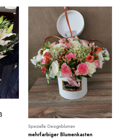
Just in ti
Lisyant
ß
36.00
Spezielle Designblumen
mehrfarbiger Blumenkasten