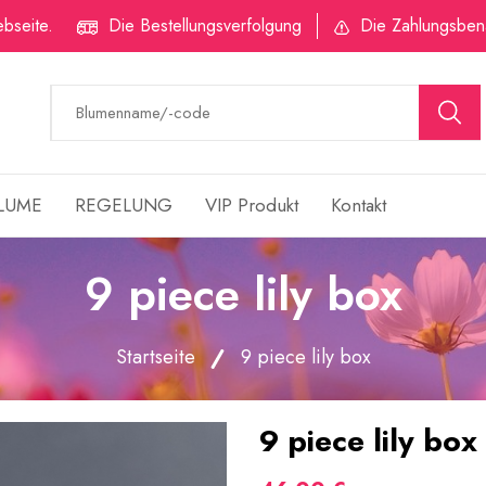
bseite.
Die Bestellungsverfolgung
Die Zahlungsben
LUME
REGELUNG
VIP Produkt
Kontakt
9 piece lily box
Startseite
9 piece lily box
9 piece lily box