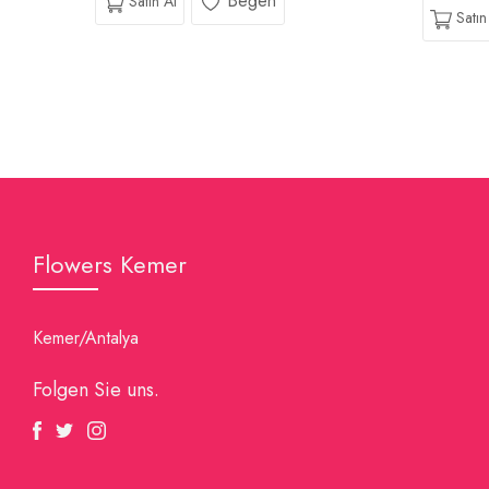
Beğen
Satın Al
Satın
Flowers Kemer
Kemer/Antalya
Folgen Sie uns.
Facebook
Twitter
Instagram