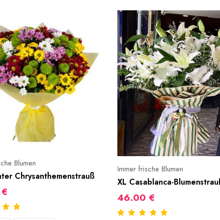
sche Blumen
Immer frische Blumen
ter Chrysanthemenstrauß
XL Casablanca-Blumenstrau
 €
46.00 €