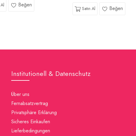
Beğen
 Al
Beğen
Satın Al
Institutionell & Datenschutz
Über uns
Fernabsatzvertrag
Privatsphäre Erklärung
Sicheres Einkaufen
Lieferbedingungen