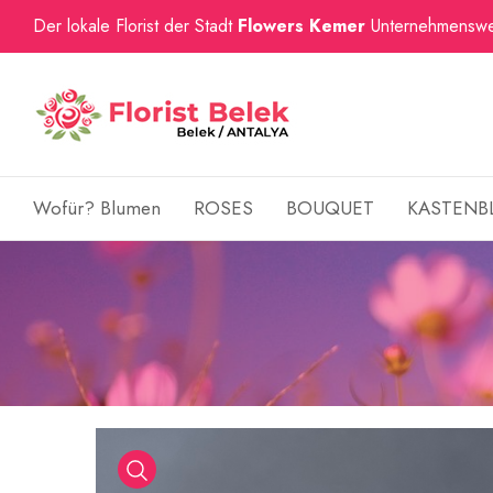
Der lokale Florist der Stadt
Flowers Kemer
Unternehmenswe
Wofür? Blumen
ROSES
BOUQUET
KASTENB