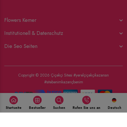
Flowers Kemer
Institutionell & Datenschutz
Die Seo Seiten
Copyright © 2026
Çiçekçi Sitesi
#yerelçiçekçikazansın
#sitebenimkazançbenim
Startseite
Bestseller
Suchen
Rufen Sie uns an
Deutsch