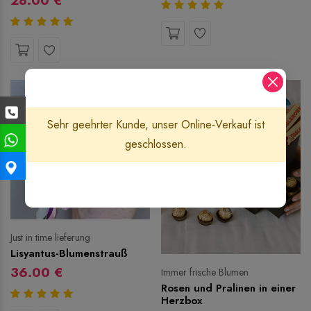
28.00 €
Sehr geehrter Kunde, unser Online-Verkauf ist
geschlossen.
Just in time lieferung
Lisyantus-Blumenstrauß
36.00 €
Immer frische Blumen
Rosen und Pralinen in einer
Herzbox