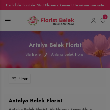
Der lokale Florist der Stadt
Flowers Kemer
Unternehmenswebseite.
0
Menu Open
Antalya Belek Florist
Startseite
Antalya Belek Florist
Filter
Antalya Belek Florist
Antalya Belek Florist
. Als Flowers Kemer-Florist