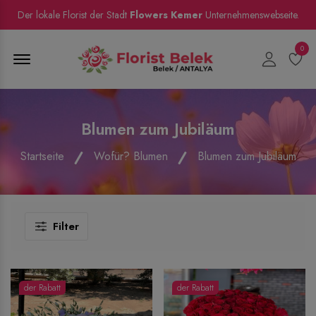
Der lokale Florist der Stadt
Flowers Kemer
Unternehmenswebseite.
0
Menu Open
Blumen zum Jubiläum
Startseite
Wofür? Blumen
Blumen zum Jubiläum
Filter
der Rabatt
der Rabatt