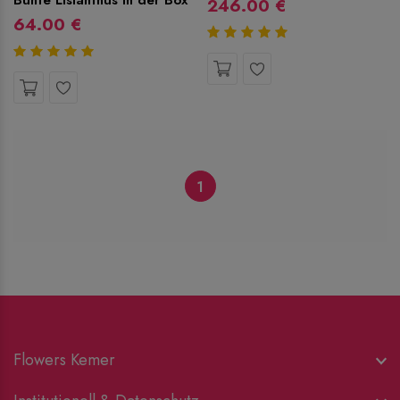
246.00 €
64.00 €
1
Flowers Kemer