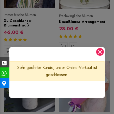
Immer frische Blumen
Erschwingliche Blumen
XL Casablanca-
KazaBlanca-Arrangement
Blumenstrauß
28.00 €
46.00 €
Sehr geehrter Kunde, unser Online-Verkauf ist
geschlossen.