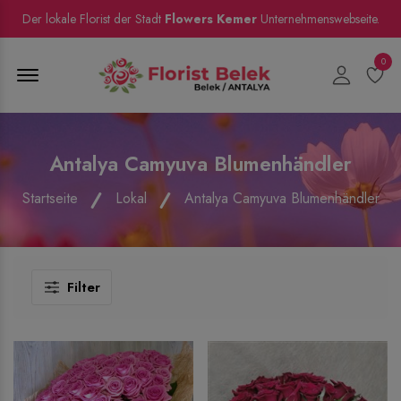
Der lokale Florist der Stadt
Flowers Kemer
Unternehmenswebseite.
0
Menu Open
Antalya Camyuva Blumenhändler
Startseite
Lokal
Antalya Camyuva Blumenhändler
Filter