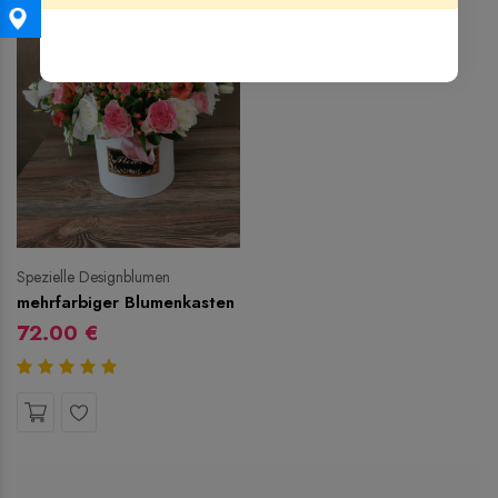
Spezielle Designblumen
mehrfarbiger Blumenkasten
72.00 €