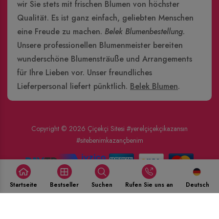
wir Sie stets mit frischen Blumen von höchster
Qualität. Es ist ganz einfach, geliebten Menschen
eine Freude zu machen.
Belek Blumenbestellung
.
Unsere professionellen Blumenmeister bereiten
wunderschöne Blumensträuße und Arrangements
für Ihre Lieben vor. Unser freundliches
Lieferpersonal liefert pünktlich.
Belek Blumen
.
Copyright © 2026
Çiçekçi Sitesi
#yerelçiçekçikazansın
#sitebenimkazançbenim
Startseite
Bestseller
Suchen
Rufen Sie uns an
Deutsch