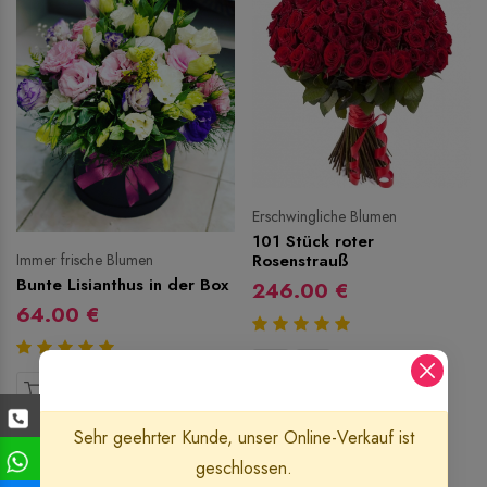
Erschwingliche Blumen
101 Stück roter
Immer frische Blumen
Rosenstrauß
Bunte Lisianthus in der Box
246.00 €
64.00 €
Sehr geehrter Kunde, unser Online-Verkauf ist
geschlossen.