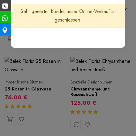
17 Roses and Almonds in a
17 Rosen und
Square Box
Kinderpralinen in Herzbox
Sehr geehrter Kunde, unser Online-Verkauf ist
Heart
62.00 €
geschlossen.
72.00 €
Immer frische Blumen
Spezielle Designblumen
25 Rosen in Glasvase
Chrysantheme und
Rosenstrauß
76.00 €
125.00 €