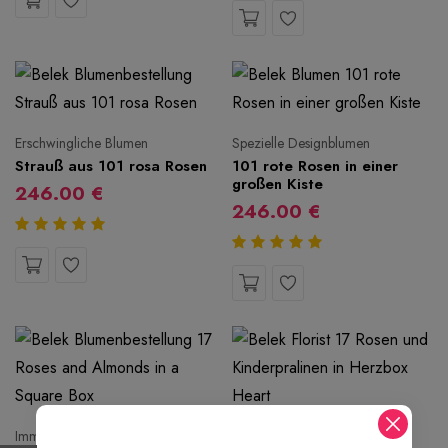
Erschwingliche Blumen
Spezielle Designblumen
Strauß aus 101 rosa Rosen
101 rote Rosen in einer
großen Kiste
246.00 €
246.00 €
Immer frische Blumen
Spezielle Designblumen