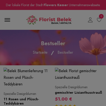
Der lokale Florist der Stadt
Flowers Kemer
Unternehmenswebseite.
0
Menu Open
Bestseller
Startseite
Bestseller
Spezielle Designblumen
gemischter Lisianthusstrauß
Spezielle Designblumen
51.00 €
11 Rosen und Plüsch-
Teddybären