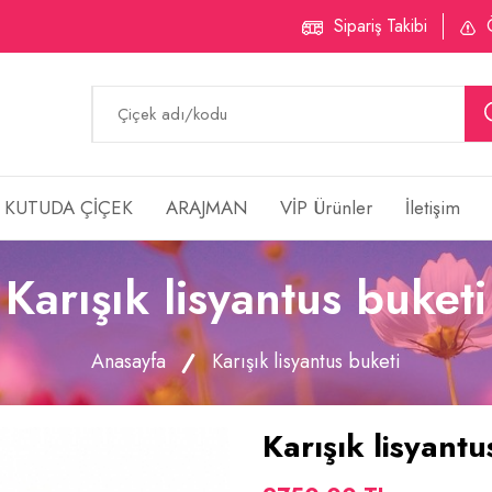
Sipariş Takibi
KUTUDA ÇİÇEK
ARAJMAN
VİP Ürünler
İletişim
Karışık lisyantus buketi
Anasayfa
Karışık lisyantus buketi
Karışık lisyantu