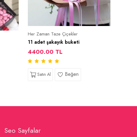
Her Zaman Taze Çiçekler
Özel Tas
11 adet şakayık buketi
11 Adet
4400.00 TL
2150.
Beğen
Satın Al
Satı
Seo Sayfalar