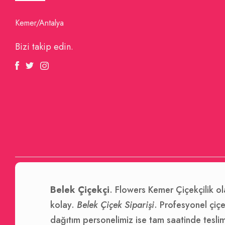
Kemer/Antalya
Bizi takip edin.
Facebook
Twitter
Instagram
Belek Çiçekçi
. Flowers Kemer Çiçekçilik ol
kolay.
Belek Çiçek Siparişi
. Profesyonel çiçek
dağıtım personelimiz ise tam saatinde tesli