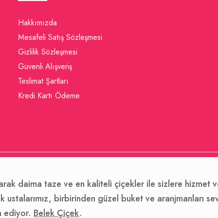
Hakkımızda
Mesafeli Satış Sözleşmesi
Gizlilik Sözleşmesi
Güvenli Alışveriş
Teslimat Şartları
Kredi Kartı Ödeme
arak daima taze ve en kaliteli çiçekler ile sizlere hizmet
 ustalarımız, birbirinden güzel buket ve aranjmanları sevdik
m ediyor.
Belek Çiçek
.