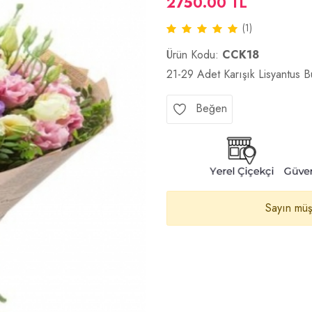
2750.00 TL
(1)
Ürün Kodu:
CCK18
21-29 Adet Karışık Lisyantus B
Beğen
Sayın müşt