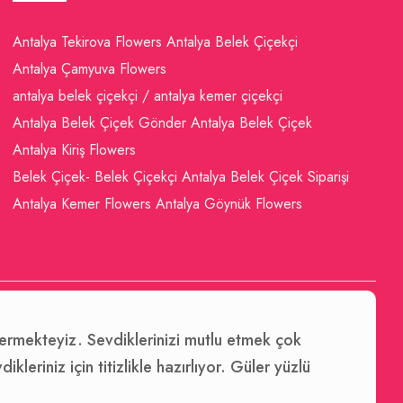
Antalya Tekirova Flowers
Antalya Belek Çiçekçi
Antalya Çamyuva Flowers
antalya belek çiçekçi / antalya kemer çiçekçi
Antalya Belek Çiçek Gönder
Antalya Belek Çiçek
Antalya Kiriş Flowers
Belek Çiçek- Belek Çiçekçi
Antalya Belek Çiçek Siparişi
Antalya Kemer Flowers
Antalya Göynük Flowers
 vermekteyiz. Sevdiklerinizi mutlu etmek çok
leriniz için titizlikle hazırlıyor. Güler yüzlü