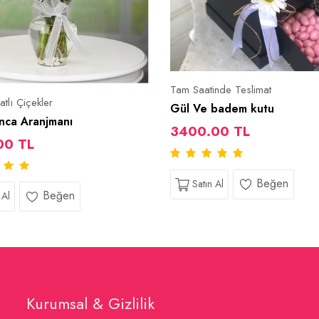
Tam Saatinde Teslimat
atlı Çiçekler
Gül Ve badem kutu
nca Aranjmanı
3400.00 TL
00 TL
Beğen
Satın Al
Beğen
 Al
Kurumsal & Gizlilik