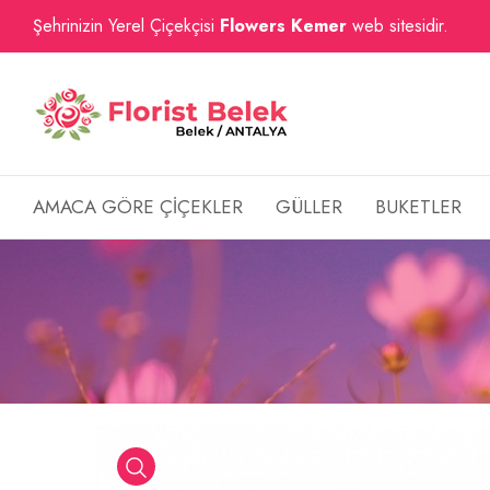
Şehrinizin Yerel Çiçekçisi
Flowers Kemer
web sitesidir.
AMACA GÖRE ÇİÇEKLER
GÜLLER
BUKETLER