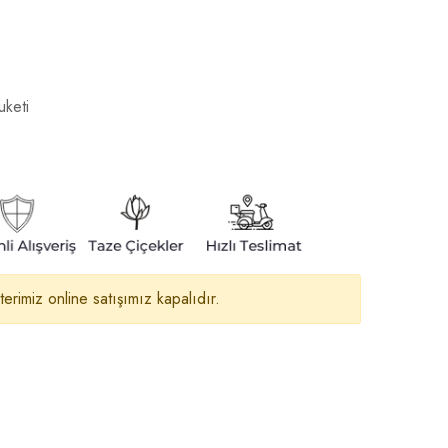
uketi
erimiz online satışımız kapalıdır.