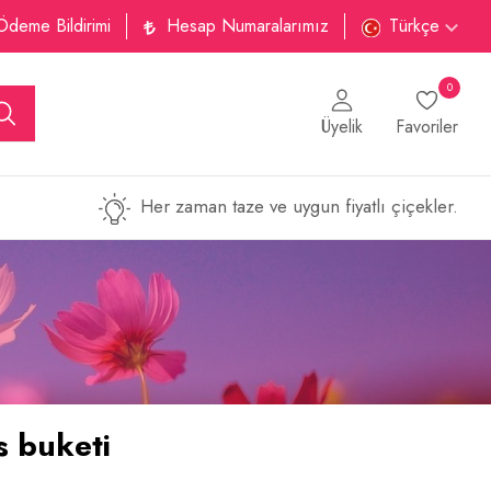
Ödeme Bildirimi
Hesap Numaralarımız
Türkçe
0
Üyelik
Favoriler
Her zaman taze ve uygun fiyatlı çiçekler.
s buketi