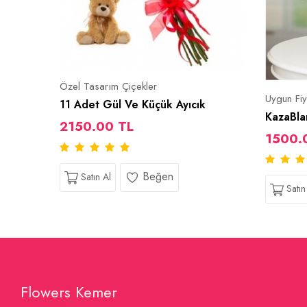
Özel Tasarım Çiçekler
Uygun Fiy
11 Adet Gül Ve Küçük Ayıcık
KazaBla
2150.00 TL
1500.
Beğen
Satın Al
Satın
Flowers Kemer