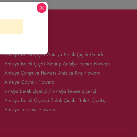
Seo Sayfalar
Antalya Belek Çiçek
Antalya Belek Çiçek Gönder
Antalya Belek Çiçek Siparişi
Antalya Kemer Flowers
Antalya Çamyuva Flowers
Antalya Kiriş Flowers
Antalya Göynük Flowers
antalya belek çiçekçi / antalya kemer çiçekçi
Antalya Belek Çiçekçi
Belek Çiçek- Belek Çiçekçi
Antalya Tekirova Flowers