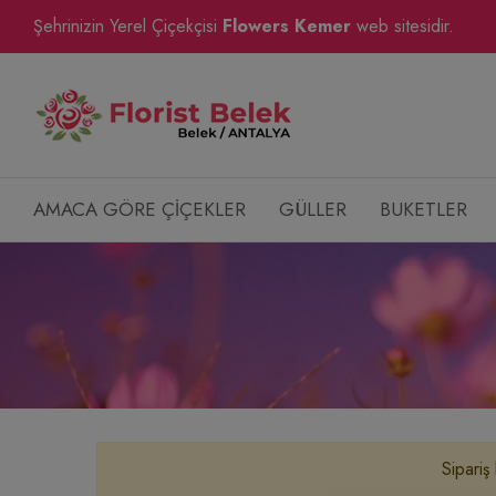
Şehrinizin Yerel Çiçekçisi
Flowers Kemer
web sitesidir.
AMACA GÖRE ÇİÇEKLER
GÜLLER
BUKETLER
Sipariş