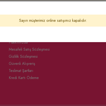
Sayın müşterimiz online satışımız kapalıdır.
Kurumsal & Gizlilik
Hakkımızda
Mesafeli Satış Sözleşmesi
Gizlilik Sözleşmesi
Güvenli Alışveriş
Teslimat Şartları
Kredi Kartı Ödeme